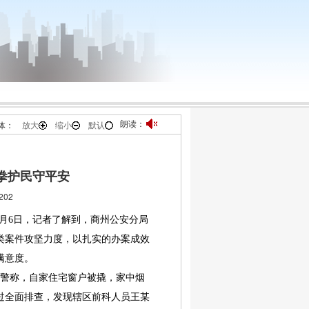
朗读：
体：
放大
缩小
默认
拳护民守平安
02
月6日，记者了解到，商州公安分局
类案件攻坚力度，以扎实的办案成效
满意度。
警称，自家住宅窗户被撬，家中烟
过全面排查，发现辖区前科人员王某