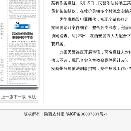
某有作案嫌疑。6月15日，民警依法传唤王
员甘某某结伙，在牧护关镇多个村流窜实施
为彻底捣毁犯罪团伙，实现全链条打击，
案民警紧盯案件细节，整合各类线索，完善
协同追查。6月23日，在西安警方大力配合
获归案。
办案民警连夜开展审讯，两名嫌疑人对结
供认不讳，现已查实入室盗窃案件累计5起
安商州分局依法刑事拘留，案件后续工作正
上一版
下一版
末版
版权所有：陕西农村报 陕ICP备06007801号-1