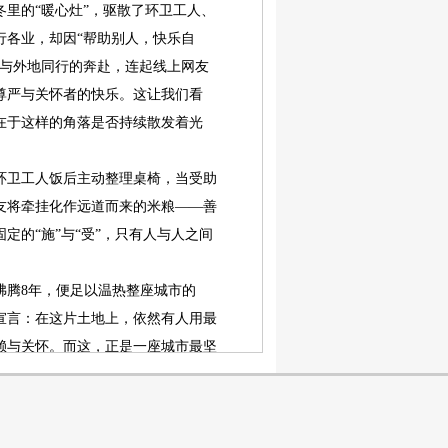
里的“暖心灶”，驱散了环卫工人、
行各业，却因“帮助别人，快乐自
持与外地同行的奔赴，连起线上网友
尊严与关怀者的快乐。这让我们看
在于这样的角落是否持续散发着光
卫工人饭后主动整理桌椅，当受助
友将牵挂化作远道而来的米粮——善
定的“施”与“受”，只有人与人之间
腾8年，便足以温热整座城市的
宣言：在这片土地上，依然有人用最
赖与关怀。而这，正是一座城市最坚