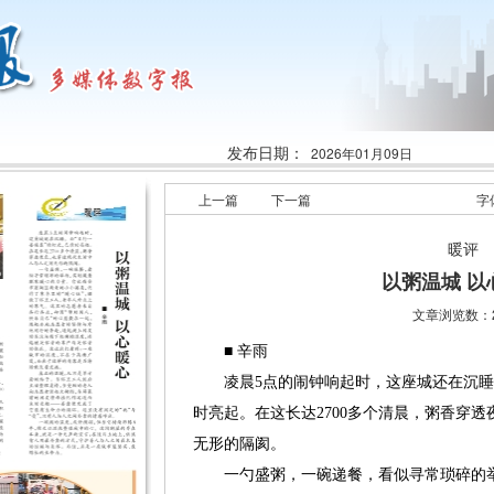
发布日期：
2026年01月09日
上一篇
下一篇
字
暖评
以粥温城 以
文章浏览数：2
■ 辛雨
凌晨5点的闹钟响起时，这座城还在沉睡。
时亮起。在这长达2700多个清晨，粥香穿
无形的隔阂。
一勺盛粥，一碗递餐，看似寻常琐碎的举