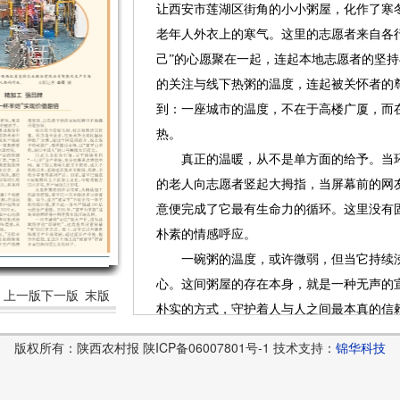
让西安市莲湖区街角的小小粥屋，化作了寒冬
老年人外衣上的寒气。这里的志愿者来自各
己”的心愿聚在一起，连起本地志愿者的坚
的关注与线下热粥的温度，连起被关怀者的
到：一座城市的温度，不在于高楼广厦，而
热。
真正的温暖，从不是单方面的给予。当环
的老人向志愿者竖起大拇指，当屏幕前的网
意便完成了它最有生命力的循环。这里没有固
朴素的情感呼应。
一碗粥的温度，或许微弱，但当它持续沸
心。这间粥屋的存在本身，就是一种无声的
上一版
下一版
末版
朴实的方式，守护着人与人之间最本真的信
实、最绵长的生命力。
版权所有：陕西农村报 陕ICP备06007801号-1 技术支持：
锦华科技