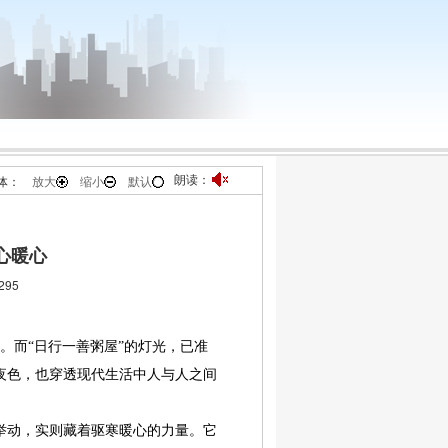
朗读：
体：
放大
缩小
默认
心暖心
95
而“日行一善粥屋”的灯光，已准
透夜色，也穿透现代生活中人与人之间
动，实则藏着驱寒暖心的力量。它